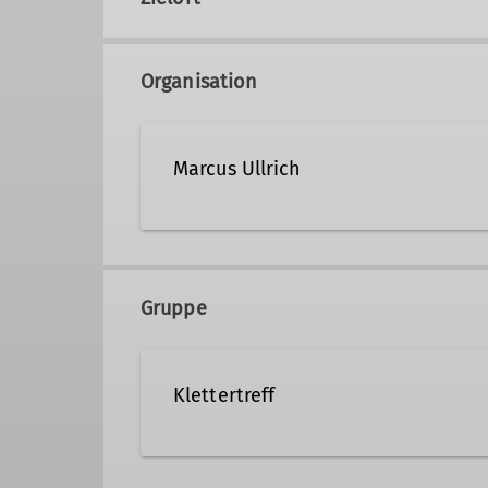
Organisation
Marcus Ullrich
+49 151 23271275
marcu
Gruppe
Qualifikationen
Klettertreff
Trainer C Sportklettern Breitensport In
Trainer C Alpinklettern
Kletterb
Du hast genug von der Suche n