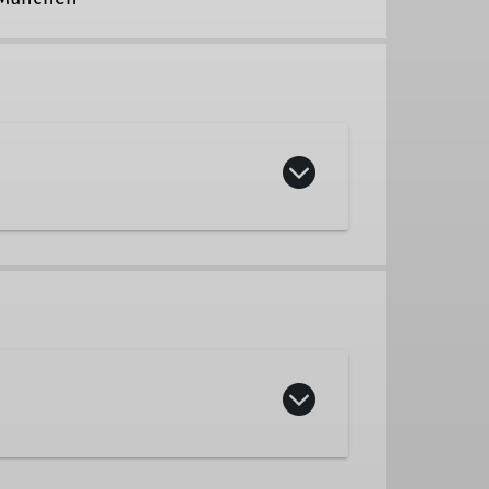
rer
redungen? Dann komm zum TAK