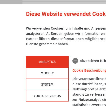
Klettertreff.
Trainer C Skibergsteigen
Anmeldung bis
Wir treffen uns immer dienstags
Diese Website verwendet Cook
„Check-In“ – kurzes Zusammentref
Aber der TAK Klettertreff ist meh
Themen-Tage:
Jeden 1. Klettertre
Maximale Teilnehmeranzahl
Wir verwenden Cookies, um Inhalte und Anzeigen 
analysieren. Außerdem geben wir Informationen 
orientieren wir uns an euren Bed
Partner führen diese Informationen möglicherwei
Sicherungsaspekte wie bodennahe
Dienste gesammelt haben.
Klettertechnik wie richtiges Grei
Vorstiegtechnik: korrektes Clipp
Akzeptieren (Üb
Neu und Wiedereinsteiger:
Du has
ANALYTICS
Sportklettern ) und willst deine
Cookie Beschreibun
MOOBLY
Gemütlicher Ausklang:
Nach geta
Die verantwortliche 
Kletteraktivitäten zu besprechen
diese durchführen, s
SYSTEM
Weitere Aktivitäten:
Unabhängig 
Sektion
Alpe
Nutzungsprofile erste
über den Mailverteiler
klettertr
ständig zu verbessern
YOUTUBE VIDEOS
selbstständiges Klettern und Sic
Geschäftsstelle
DAV Hau
zur Nutzeranalyse ei
Programm
DAV Lan
Weitere Informationen
statistische Zwecke v