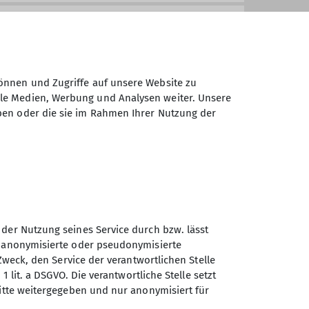
enüber dem Materialverleih ist der
vor allem klettern.
m besonderen Thema. Dabei
önnen und Zugriffe auf unsere Website zu
ale Medien, Werbung und Analysen weiter. Unsere
ben oder die sie im Rahmen Ihrer Nutzung der
s Ablassen, …
 Struktur, Verschneidung, Riss, …
(z.B. im TAK Grundkurs
und komm zum nächsten Klettertreff.
uss. Da gibt es Raum, weitere
 der Nutzung seines Service durch bzw. lässt
Sektion Turner-
n anonymisierte oder pseudonymisierte
une für weitere Klettertermine
Alpenkränzchen des
Zweck, den Service der verantwortlichen Stelle
inschaftsunternehmungen, d.h.
Deutschen Alpenvereins e.V.
1 lit. a DSGVO. Die verantwortliche Stelle setzt
ritte weitergegeben und nur anonymisiert für
Kellerstr. 37
81667 München