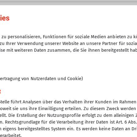
14.04.2026
 um 18 Uhr in der
DAV Kletterhalle in Thalkirchen
. Geg
ies
fen, „sortieren“ und ab in die Halle, wo wir natürlich 
r als das:
ff im Monat (5.12., 9.1., 6.2., ...) widmen wir uns eine
12
zu personalisieren, Funktionen für soziale Medien anbieten zu k
zu Ihrer Verwendung unserer Website an unsere Partner für sozi
ürfnissen, z.B.
se mit weiteren Daten zusammen, die Sie ihnen bereitgestellt ha
s sichern, sichern mit Gewichtsunterschied, sichere
fen und Stehen, Eindrehen, Stützen, ... und Klettern in
en, sicher Stürzen, Touch & go …
ertragung von Nutzerdaten und Cookie)
t erste Kletter- und Sicherungserfahrung gesammelt 
 Kletterkarriere jetzt fortsetzen? Melde dich bei uns 
g
ner „Arbeit“ treffen wir uns im Bistro zum Tagesabschl
Stelle führt Analysen über das Verhalten ihrer Kunden im Rahmen
.
oweit sie uns ihre Einwilligung erteilen. Zu diesem Zweck werde
vom Klettertreff verabreden wir uns nach Lust und La
nverein
llt. Die Erstellung der Nutzungsprofile erfolgt zu dem alleinigen 
eff@dav-tak.de
(s.u.). Dabei handelt es sich um Geme
. Rechtsgrundlage für die Verarbeitung ihrer Daten ist Art. 6 Abs. 
hern wird vorausgesetzt.
ptverein
n eigens bereitgestelltes System ein. Es werden keine Daten an D
desverband Bayern
erarbeitet.