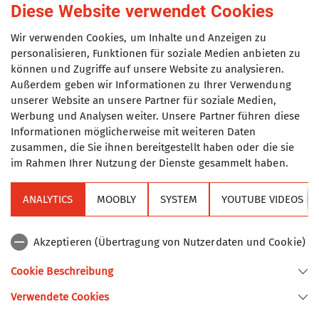
Diese Website verwendet Cookies
Gruppe
Wir verwenden Cookies, um Inhalte und Anzeigen zu
personalisieren, Funktionen für soziale Medien anbieten zu
Klettertreff
können und Zugriffe auf unsere Website zu analysieren.
Außerdem geben wir Informationen zu Ihrer Verwendung
unserer Website an unsere Partner für soziale Medien,
Werbung und Analysen weiter. Unsere Partner führen diese
Du hast genug von der Suche nach
Informationen möglicherweise mit weiteren Daten
Kletterpartner*innen und
zusammen, die Sie ihnen bereitgestellt haben oder die sie
unzuverlässigen Verabredungen? Dann
im Rahmen Ihrer Nutzung der Dienste gesammelt haben.
komm zum TAK Klettertreff.
Wir treffen uns immer dienstags um 18
ANALYTICS
MOOBLY
SYSTEM
YOUTUBE VIDEOS
Sektion
Uhr in der
DAV Kletterhalle in
Thalkirchen
. Gegenüber dem
Akzeptieren (Übertragung von Nutzerdaten und Cookie)
Alpenverein
Materialverleih ist der „Check-In“ –
kurzes Zusammentreffen, „sortieren“
Cookie Beschreibung
und ab in die Halle, wo wir natürlich
Verwendete Cookies
Sektion Turner-Alpenkränzchen des Deutschen Alpenvereins e.V.
vor allem klettern.