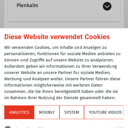
Plenkalm
Qualifikationen
Trainer B Alpinklettern
Details
Diese Website verwendet Cookies
Gruppe
Ämter
Wir verwenden Cookies, um Inhalte und Anzeigen zu
personalisieren, Funktionen für soziale Medien anbieten zu
Hüttenreferent Plenkalm
können und Zugriffe auf unsere Website zu analysieren.
DAV TAK Sektionsprogramm
Außerdem geben wir Informationen zu Ihrer Verwendung
unserer Website an unsere Partner für soziale Medien,
Tourenführer
Werbung und Analysen weiter. Unsere Partner führen diese
Veranstaltungen der Sektion TAK die
Informationen möglicherweise mit weiteren Daten
nicht einer speziellen Gruppe
zusammen, die Sie ihnen bereitgestellt haben oder die sie
(Senioren, Klettertreff, Mountainbike,
im Rahmen Ihrer Nutzung der Dienste gesammelt haben.
Jugend, etc.) zugeordnet sind.
ANALYTICS
MOOBLY
SYSTEM
YOUTUBE VIDEOS
Sektion