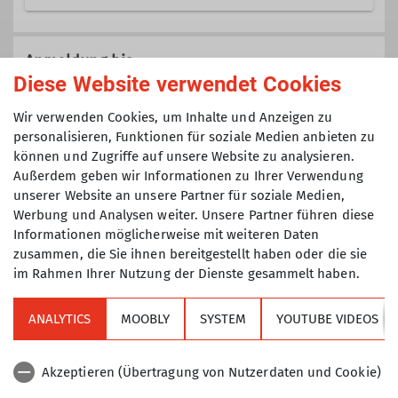
Trainer C Sportklettern Breitensport
Du hast genug von der Suche nach
Indoor
Kletterpartner*innen und
Anmeldung bis
unzuverlässigen Verabredungen? Dann
Diese Website verwendet Cookies
Trainer C Alpinklettern
komm zum TAK Klettertreff.
21.01.2025
Wir verwenden Cookies, um Inhalte und Anzeigen zu
Wir treffen uns immer dienstags um 18
Kletterbetreuer Breitensport
personalisieren, Funktionen für soziale Medien anbieten zu
Uhr in der
DAV Kletterhalle in
können und Zugriffe auf unsere Website zu analysieren.
Maximale Teilnehmeranzahl
Thalkirchen
. Gegenüber dem
Außerdem geben wir Informationen zu Ihrer Verwendung
Trainer C Skibergsteigen
Materialverleih ist der „Check-In“ –
unserer Website an unsere Partner für soziale Medien,
12
kurzes Zusammentreffen, „sortieren“
Werbung und Analysen weiter. Unsere Partner führen diese
und ab in die Halle, wo wir natürlich
Informationen möglicherweise mit weiteren Daten
Ämter
vor allem klettern.
zusammen, die Sie ihnen bereitgestellt haben oder die sie
im Rahmen Ihrer Nutzung der Dienste gesammelt haben.
Aber der TAK Klettertreff ist mehr als
Ausbilder
Tourenführer
das:
Themen-Tage:
Jeden 1. Klettertreff im
ANALYTICS
MOOBLY
SYSTEM
YOUTUBE VIDEOS
Sektion
Monat (5.12., 9.1., 6.2., ...) widmen wir
uns einem besonderen Thema. Dabei
Akzeptieren (Übertragung von Nutzerdaten und Cookie)
Alpenverein
orientieren wir uns an euren