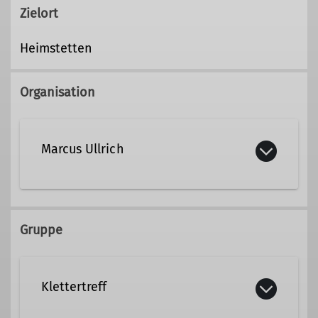
Zielort
Heimstetten
Organisation
Marcus Ullrich
+49 151 23271275
Gruppe
marcus.ullrich@dav-tak.de
Klettertreff
Qualifikationen