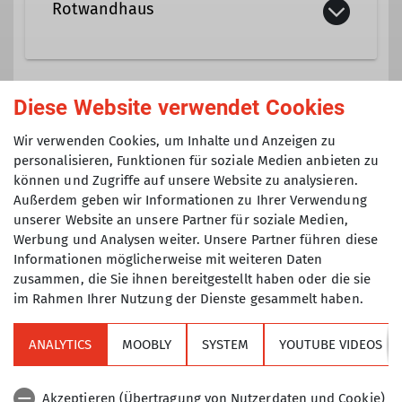
Rotwandhaus
Wegereferat Rotwand
Details
Diese Website verwendet Cookies
Gruppe
Wir verwenden Cookies, um Inhalte und Anzeigen zu
personalisieren, Funktionen für soziale Medien anbieten zu
können und Zugriffe auf unsere Website zu analysieren.
DAV TAK Sektionsprogramm
Außerdem geben wir Informationen zu Ihrer Verwendung
unserer Website an unsere Partner für soziale Medien,
Werbung und Analysen weiter. Unsere Partner führen diese
Veranstaltungen der Sektion TAK die
Informationen möglicherweise mit weiteren Daten
nicht einer speziellen Gruppe
zusammen, die Sie ihnen bereitgestellt haben oder die sie
(Senioren, Klettertreff, Mountainbike,
im Rahmen Ihrer Nutzung der Dienste gesammelt haben.
Jugend, etc.) zugeordnet sind.
ANALYTICS
MOOBLY
SYSTEM
YOUTUBE VIDEOS
Sektion
Akzeptieren (Übertragung von Nutzerdaten und Cookie)