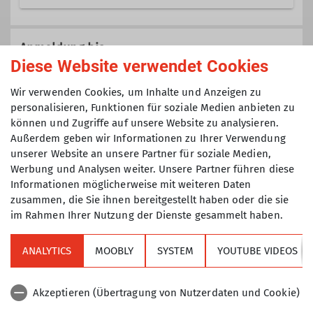
Trainer C Sportklettern Breitensport
Du hast genug von der Suche nach
Indoor
Kletterpartner*innen und
Anmeldung bis
unzuverlässigen Verabredungen? Dann
Diese Website verwendet Cookies
Trainer C Alpinklettern
komm zum TAK Klettertreff.
07.10.2025
Wir verwenden Cookies, um Inhalte und Anzeigen zu
Wir treffen uns immer dienstags um 18
Kletterbetreuer Breitensport
personalisieren, Funktionen für soziale Medien anbieten zu
Uhr in der
DAV Kletterhalle in
können und Zugriffe auf unsere Website zu analysieren.
Maximale Teilnehmeranzahl
Thalkirchen
. Gegenüber dem
Außerdem geben wir Informationen zu Ihrer Verwendung
Trainer C Skibergsteigen
Materialverleih ist der „Check-In“ –
unserer Website an unsere Partner für soziale Medien,
12
kurzes Zusammentreffen, „sortieren“
Werbung und Analysen weiter. Unsere Partner führen diese
und ab in die Halle, wo wir natürlich
Informationen möglicherweise mit weiteren Daten
Ämter
vor allem klettern.
zusammen, die Sie ihnen bereitgestellt haben oder die sie
im Rahmen Ihrer Nutzung der Dienste gesammelt haben.
Aber der TAK Klettertreff ist mehr als
Ausbilder
Tourenführer
das:
Themen-Tage:
Jeden 1. Klettertreff im
ANALYTICS
MOOBLY
SYSTEM
YOUTUBE VIDEOS
Sektion
Monat (5.12., 9.1., 6.2., ...) widmen wir
uns einem besonderen Thema. Dabei
Akzeptieren (Übertragung von Nutzerdaten und Cookie)
Alpenverein
orientieren wir uns an euren