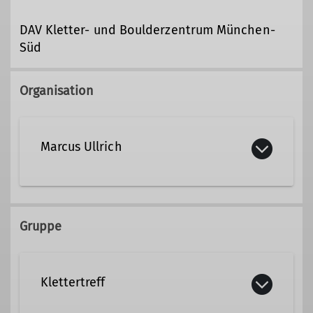
DAV Kletter- und Boulderzentrum München-
Süd
Organisation
Marcus Ullrich
+49 151 23271275
Gruppe
marcus.ullrich@dav-tak.de
Klettertreff
Qualifikationen