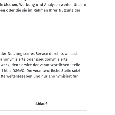
ale Medien, Werbung und Analysen weiter. Unsere
ben oder die sie im Rahmen Ihrer Nutzung der
Sektion Turner-
Alpenkränzchen des
Deutschen Alpenvereins e.V.
Kellerstr. 37
81667 München
Telefon +49894485357
 der Nutzung seines Service durch bzw. lässt
n anonymisierte oder pseudonymisierte
Zweck, den Service der verantwortlichen Stelle
Kontakt
1 lit. a DSGVO. Die verantwortliche Stelle setzt
ritte weitergegeben und nur anonymisiert für
Ablauf