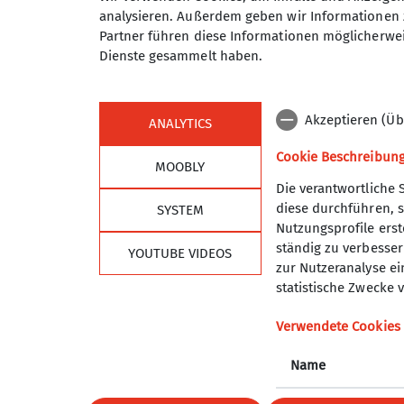
analysieren. Außerdem geben wir Informationen 
Partner führen diese Informationen möglicherwei
Dienste gesammelt haben.
Sektion
Alpe
Geschäftsstelle
DAV Hau
Akzeptieren (Üb
ANALYTICS
Programm
DAV Lan
Cookie Beschreibun
Mitglied werden
DAV Sho
MOOBLY
Ehrenamt
JDAV Ha
Die verantwortliche 
Partner
JDAV Ba
diese durchführen, s
SYSTEM
JDAV Mü
Nutzungsprofile erste
ständig zu verbessern
DAV Ver
YOUTUBE VIDEOS
zur Nutzeranalyse ei
statistische Zwecke v
Verwendete Cookies
Name
Datenschutz-Einstellungen
Datenschutz
Impress