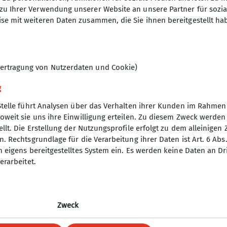
zu Ihrer Verwendung unserer Website an unsere Partner für sozi
se mit weiteren Daten zusammen, die Sie ihnen bereitgestellt ha
nverein
ptverein
ertragung von Nutzerdaten und Cookie)
desverband Bayern
g
p
uptverband
Stelle führt Analysen über das Verhalten ihrer Kunden im Rahmen
yern
oweit sie uns ihre Einwilligung erteilen. Zu diesem Zweck werde
nchen
llt. Die Erstellung der Nutzungsprofile erfolgt zu dem alleinigen 
. Rechtsgrundlage für die Verarbeitung ihrer Daten ist Art. 6 Abs. 
sicherungen
n eigens bereitgestelltes System ein. Es werden keine Daten an D
erarbeitet.
Zweck
um
erklaerung-zur-barrierefreiheit