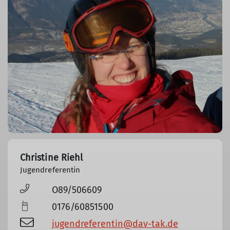
Christine Riehl
Jugendreferentin
O89/506609
0176/60851500
jugendreferentin@dav-tak.de