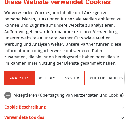
Diese Website verwendet Cookies
Technik
Wir verwenden Cookies, um Inhalte und Anzeigen zu
Organisation
Fabian
personalisieren, Funktionen für soziale Medien anbieten zu
Scharbert
können und Zugriffe auf unsere Website zu analysieren.
Außerdem geben wir Informationen zu Ihrer Verwendung
unserer Website an unsere Partner für soziale Medien,
Details
Werbung und Analysen weiter. Unsere Partner führen diese
Informationen möglicherweise mit weiteren Daten
zusammen, die Sie ihnen bereitgestellt haben oder die sie
im Rahmen Ihrer Nutzung der Dienste gesammelt haben.
ANALYTICS
MOOBLY
SYSTEM
YOUTUBE VIDEOS
Sektion
Akzeptieren (Übertragung von Nutzerdaten und Cookie)
Alpenverein
Cookie Beschreibung
Verwendete Cookies
Sektion Turner-Alpenkränzchen des Deutschen Alpenvereins e.V.
Kellerstr. 37